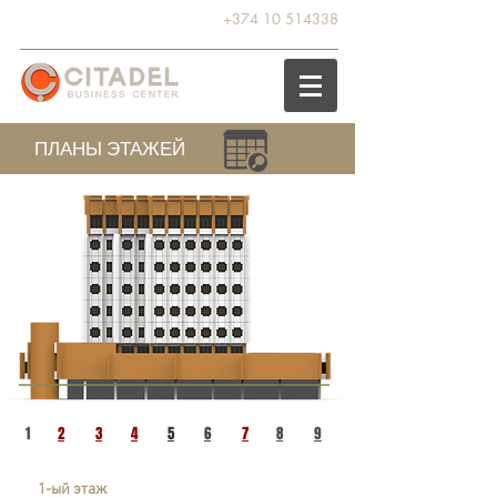
+374 10 514338
ПЛАНЫ ЭТАЖЕЙ
1
2
3
4
5
6
7
8
9
1-ый этаж